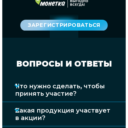
ЗАРЕГИСТРИРОВАТЬСЯ
ВОПРОСЫ И ОТВЕТЫ
Что нужно сделать, чтобы
принять участие?
В период с 08.12.2025 по 19.01.2026 г.
Какая продукция участвует
совершить в любом магазине
в акции?
«Монетка» единовременную покупку
любой Акционной Продукции,